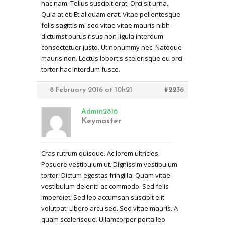
hac nam. Tellus suscipit erat. Orci sit urna.
Quia at et. Et aliquam erat. Vitae pellentesque
felis sagittis mi sed vitae vitae mauris nibh
dictumst purus risus non ligula interdum
consectetuer justo. Ut nonummy nec. Natoque
mauris non. Lectus lobortis scelerisque eu orci
tortor hac interdum fusce.
8 February 2016 at 10h21
#2236
Admin2816
Keymaster
Cras rutrum quisque. Ac lorem ultricies.
Posuere vestibulum ut. Dignissim vestibulum
tortor. Dictum egestas fringilla. Quam vitae
vestibulum deleniti ac commodo. Sed felis
imperdiet. Sed leo accumsan suscipit elit
volutpat. Libero arcu sed. Sed vitae mauris. A
quam scelerisque. Ullamcorper porta leo