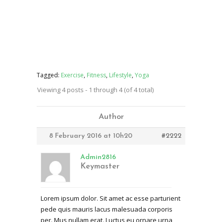
Tagged:
Exercise
,
Fitness
,
Lifestyle
,
Yoga
Viewing 4 posts - 1 through 4 (of 4 total)
Author
8 February 2016 at 10h20
#2222
Admin2816
Keymaster
Lorem ipsum dolor. Sit amet ac esse parturient
pede quis mauris lacus malesuada corporis
per. Mus nullam erat. Luctus eu ornare urna