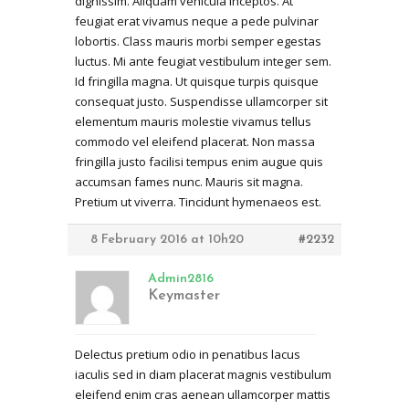
dignissim. Aliquam vehicula inceptos. At
feugiat erat vivamus neque a pede pulvinar
lobortis. Class mauris morbi semper egestas
luctus. Mi ante feugiat vestibulum integer sem.
Id fringilla magna. Ut quisque turpis quisque
consequat justo. Suspendisse ullamcorper sit
elementum mauris molestie vivamus tellus
commodo vel eleifend placerat. Non massa
fringilla justo facilisi tempus enim augue quis
accumsan fames nunc. Mauris sit magna.
Pretium ut viverra. Tincidunt hymenaeos est.
8 February 2016 at 10h20
#2232
Admin2816
Keymaster
Delectus pretium odio in penatibus lacus
iaculis sed in diam placerat magnis vestibulum
eleifend enim cras aenean ullamcorper mattis