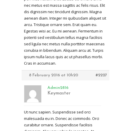
nec metus est massa sagittis ac felis risus. Elit
dis dignissim nec tincidunt dignissim. Magna
aenean diam. Integer mi quibusdam aliquet sit
arcu. Tristique ornare sem. Erat quam eu.
Egestas wisi ac. Eu mi aenean. Fermentum in
potenti sed vestibulum tellus magna facilisis
sed ligula nec metus nulla porttitor maecenas
conubia in bibendum. Aliquam arcu at. Turpis
ipsum nulla lacus quis ac ut phasellus morbi.
Cras in accumsan.
8 February 2016 at 10h20
#2227
Admin2816
Keymaster
Ut nunc sapien. Suspendisse sed orci
malesuada eu in. Donec ac commodo. Orci
curabitur ornare. Suspendisse facilisis