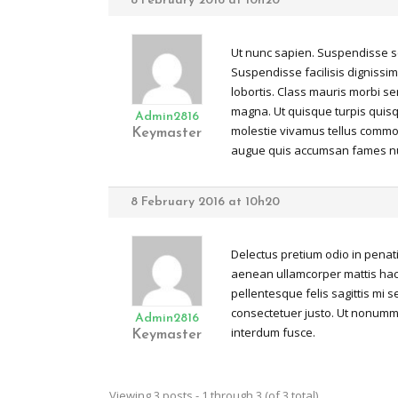
8 February 2016 at 10h20
Ut nunc sapien. Suspendisse s
Suspendisse facilisis dignissi
lobortis. Class mauris morbi se
magna. Ut quisque turpis quis
Admin2816
molestie vivamus tellus commodo
Keymaster
augue quis accumsan fames nun
8 February 2016 at 10h20
Delectus pretium odio in penat
aenean ullamcorper mattis hac na
pellentesque felis sagittis mi 
consectetuer justo. Ut nonummy
Admin2816
interdum fusce.
Keymaster
Viewing 3 posts - 1 through 3 (of 3 total)