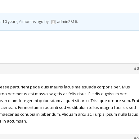
ed
10 years, 6 months ago
by
admin2816
.
#2
 esse parturient pede quis mauris lacus malesuada corporis per. Mus
na nec metus est massa sagittis ac felis risus. Elit dis dignissim nec
ean diam. Integer mi quibusdam aliquet sit arcu. Tristique ornare sem. Era
i aenean. Fermentum in potenti sed vestibulum tellus magna facilisis sed
or maecenas conubia in bibendum. Aliquam arcu at. Turpis ipsum nulla lacus
as in accumsan.