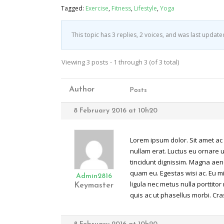
Tagged:
Exercise
,
Fitness
,
Lifestyle
,
Yoga
This topic has 3 replies, 2 voices, and was last updat
Viewing 3 posts - 1 through 3 (of 3 total)
Author
Posts
8 February 2016 at 10h20
Lorem ipsum dolor. Sit amet ac
nullam erat. Luctus eu ornare ur
tincidunt dignissim. Magna aen
quam eu. Egestas wisi ac. Eu m
Admin2816
ligula nec metus nulla porttit
Keymaster
quis ac ut phasellus morbi. Cr