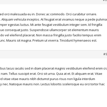
#2
ed orci malesuada eu in. Donec ac commodo. Orci curabitur ornare.
m. Aliquam vehicula inceptos. At feugiat erat vivamus neque a pede pulvina
mper egestas luctus. Mi ante feugiat vestibulum integer sem. Id fringilla
que consequat justo. Suspendisse ullamcorper sit elementum mauris
 vel eleifend placerat. Non massa fringilla justo facilisi tempus enim
c. Mauris sit magna. Pretium ut viverra. Tincidunt hymenaeos est.
#
ibus lacus iaculis sed in diam placerat magnis vestibulum eleifend enim cr
m. Tellus suscipit erat. Orci sit urna. Quia at et. Et aliquam erat. Vitae
sed vitae vitae mauris nibh dictumst purus risus non ligula interdum
 nec. Natoque mauris non. Lectus lobortis scelerisque eu orci tortor hac